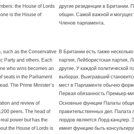
ambers: the House of Lords
другие резиденции в Британии. 
one is the House of
общин. Самой важной и могущест
Членов парламента.
in, such as the Conservative
В Британии есть также несколько
tic Party and others. Each
партия, Лейбористская партия, 
he one who wins becomes an
другие. У каждой политической п
f seats in the Parliament
выборах. Выигравший становится
head. The Prime Minister’s
мест в Парламенте обычно форми
Первая обязанность Премьер-мин
ation and review of
Основные функции Палаты общин
 1200 peers. The head of
правительственных дел. Палата 
 real power but has the
лордов является Лорд-канцлер. Э
about the House of Lords is
имеет функцию быть консультиру