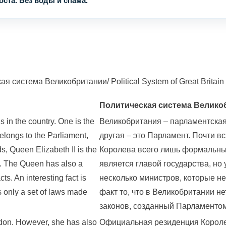
ста. Без воды и спама.
система Великобритании/ Political System of Great Britain
Политическая система Велико
 in the country. One is the
Великобритания – парламентская 
elongs to the Parliament,
другая – это Парламент. Почти вс
ds, Queen Elizabeth II is the
Королева всего лишь формальный
y. The Queen has also a
является главой государства, но
ts. An interesting fact is
несколько министров, которые не
as only a set of laws made
факт то, что в Великобритании не
законов, созданный Парламентом
ndon. However, she has also
Официальная резиденция Королев