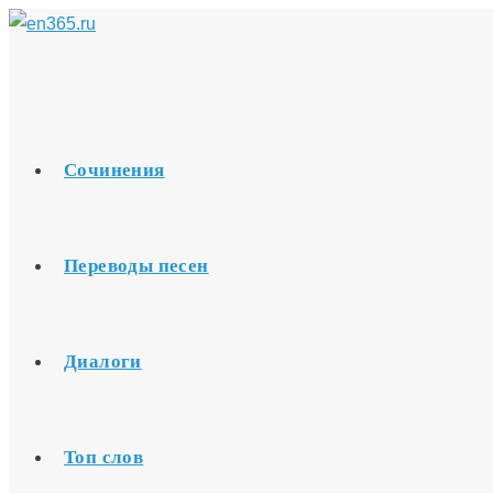
Перейти
к
содержимому
Сочинения
Переводы песен
Диалоги
Топ слов