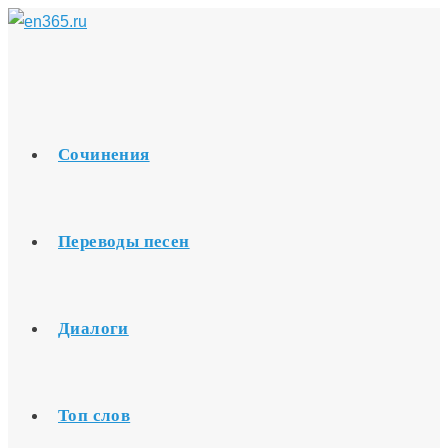
Перейти
к
содержимому
Сочинения
Переводы песен
Диалоги
Топ слов