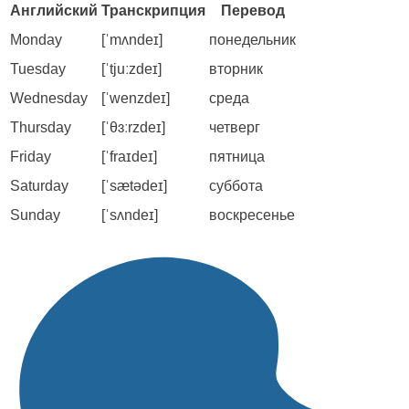
Английский
Транскрипция
Перевод
Monday
[ˈmʌndeɪ]
понедельник
Tuesday
[ˈtjuːzdeɪ]
вторник
Wednesday
[ˈwenzdeɪ]
среда
Thursday
[ˈθɜːrzdeɪ]
четверг
Friday
[ˈfraɪdeɪ]
пятница
Saturday
[ˈsætədeɪ]
суббота
Sunday
[ˈsʌndeɪ]
воскресенье