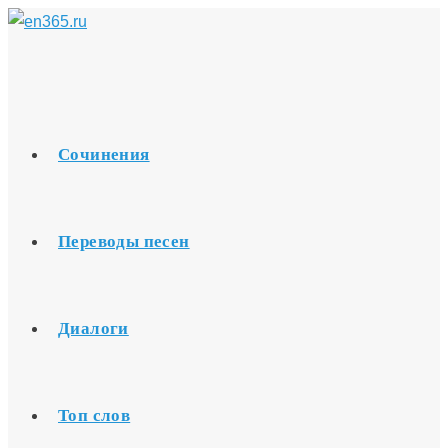
Перейти
к
содержимому
Сочинения
Переводы песен
Диалоги
Топ слов