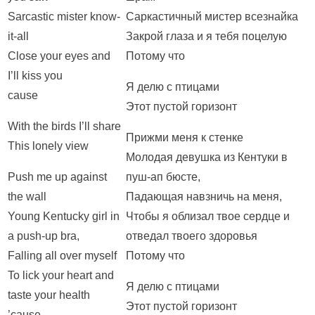
Sarcastic mister know-
Саркастичный мистер всезнайка
it-all
Закрой глаза и я тебя поцелую
Close your eyes and
Потому что
I’ll kiss you
Я делю с птицами
cause
Этот пустой горизонт
With the birds I’ll share
Прижми меня к стенке
This lonely view
Молодая девушка из Кентуки в
Push me up against
пуш-ап бюсте,
the wall
Падающая навзничь на меня,
Young Kentucky girl in
Чтобы я облизал твое сердце и
a push-up bra,
отведал твоего здоровья
Falling all over myself
Потому что
To lick your heart and
Я делю с птицами
taste your health
Этот пустой горизонт
’cause