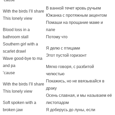
В ванной течет кровь ручьем
With the birds I’ll share
Южанка с протяжным акцентом
This lonely view
Помаши на прощание маме и
Blood loss in a
папе
bathroom stall
Потому что
Southern girl with a
Я делю с птицами
scarlet drawl
Этот пустой горизонт
Wave good-bye to ma
and pa
Мягко говоря, с разбитой
’cause
челюстью
Покажись, но не ввязывайся в
With the birds I’ll share
драку
This lonely view
Осень славная, и мы называем её
Soft spoken with a
листопадом
broken jaw
Я доберусь до луны, если