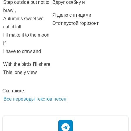
Step outside but not to
Вдруг озябну и
brawl,
Я делю с птицами
Autumn’s sweet we
Этот пустой горизонт
call it fall
I’ll make it to the moon
if
I have to craw and
With the birds I’ll share
This lonely view
См. также:
Все переводы текстов песен