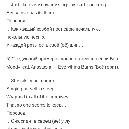
…Just like every cowboy sings his sad, sad song
Every rose has its thorn…
Перевод:
…Как каждый ковбой поет свою печальную,
печальную песню,
У каждой розы есть свой (её) шип…
5) Следующий пример основан на тексте песни Ben
Moody feat. Anastasia — Everything Burns (Всё горит).
…She sits in her corner
Singing herself to sleep
Wrapped in all of the promises
That no one seems to keep…
Перевод:
…Она сидит в своём (её) углу