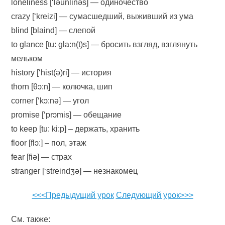
loneliness [‘ləunlinəs] — одиночество
crazy [‘kreizi] — сумасшедший, выживший из ума
blind [blaind] — слепой
to glance [tu: gla:n(t)s] — бросить взгляд, взглянуть
мельком
history [‘hist(ə)ri] — история
thorn [θɔ:n] — колючка, шип
corner [‘kɔ:nə] — угол
promise [‘prɔmis] — обещание
to keep [tu: ki:p] – держать, хранить
floor [flɔ:] – пол, этаж
fear [fiə] — страх
stranger [‘streindʒə] — незнакомец
<<<Предыдущий урок
Следующий урок>>>
См. также: