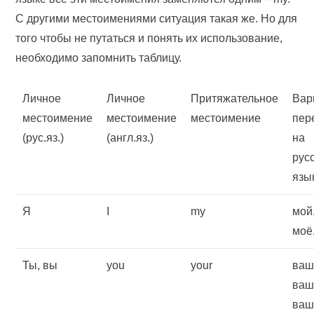
С другими местоимениями ситуация такая же. Но для
того чтобы не путаться и понять их использование,
необходимо запомнить таблицу.
Личное
Личное
Притяжательное
Вар
местоимение
местоимение
местоимение
пер
(рус.яз.)
(англ.яз.)
на
рус
язы
Я
I
my
мой
моё
Ты, вы
you
your
ваш
ваш
ваш