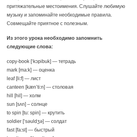
притяжательные местоимения. Слушайте любимую
музыку и запоминайте необходимые правила.
Совмещайте приятное с полезным.
Из этого урока необходимо запомнить
следующие слова:
copy-book [‘kɔpibuk] — тетрадь
mark [ma:k] — оценка
leaf [li:f] — лист
canteen [kæn’ti:n] — столовая
hill [hil] — холм
sun [sʌn] – солнце
to spin [tu: spin] — крутить
soldier [‘səuldʒə] — солдат
fast [fa:st] — быстрый