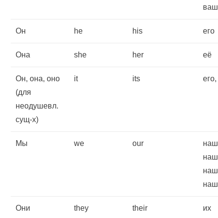
ваш
Он
he
his
его
Она
she
her
её
Он, она, оно
it
its
его,
(для
неодушевл.
сущ-х)
Мы
we
our
наш
наш
наш
наш
Они
they
their
их