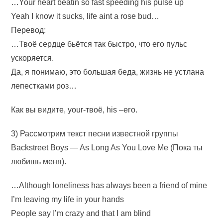
…Your heart beatin so fast speeding his pulse up
Yeah I know it sucks, life aint a rose bud…
Перевод:
…Твоё сердце бьётся так быстро, что его пульс
ускоряется.
Да, я понимаю, это большая беда, жизнь не устлана
лепестками роз…
Как вы видите, your-твоё, his –его.
3) Рассмотрим текст песни известной группы
Backstreet Boys — As Long As You Love Me (Пока ты
любишь меня).
…Although loneliness has always been a friend of mine
I’m leaving my life in your hands
People say I’m crazy and that I am blind