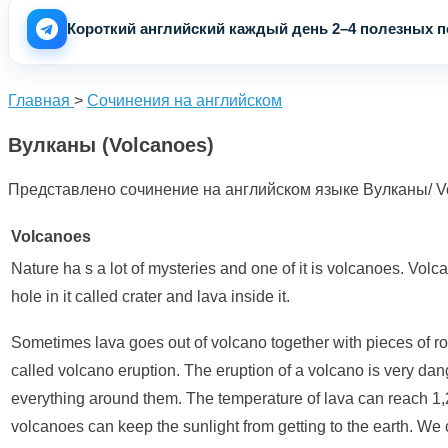
Короткий английский каждый день 2–4 полезных по
Главная
>
Сочинения на английском
Вулканы (Volcanoes)
Представлено сочинение на английском языке Вулканы/ Vo
Volcanoes
Nature ha s a lot of mysteries and one of it is volcanoes. Volc
hole in it called crater and lava inside it.
Sometimes lava goes out of volcano together with pieces of r
called volcano eruption. The eruption of a volcano is very dang
everything around them. The temperature of lava can reach 1,
volcanoes can keep the sunlight from getting to the earth. 