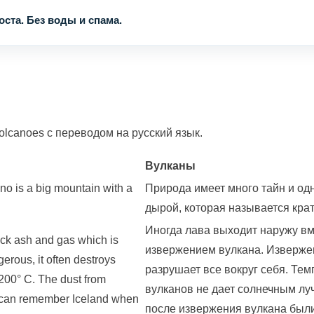
ста. Без воды и спама.
lcanoes с переводом на русский язык.
Вулканы
ano is a big mountain with a
Природа имеет много тайн и одн
дырой, которая называется крат
Иногда лава выходит наружу вме
ock ash and gas which is
извержением вулкана. Изверже
erous, it often destroys
разрушает все вокруг себя. Тем
200° C. The dust from
вулканов не дает солнечным лу
We can remember Iceland when
после извержения вулкана были