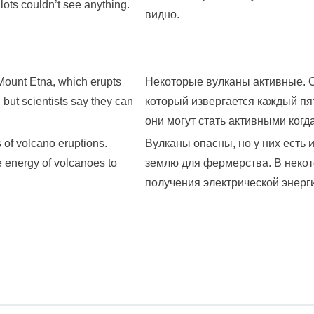
lots couldn’t see anything.
видно.
 Mount Etna, which erupts
Некоторые вулканы активные. О
 but scientists say they can
который извергается каждый пят
они могут стать активными когд
of volcano eruptions.
Вулканы опасны, но у них есть
 energy of volcanoes to
землю для фермерства. В некот
получения электрической энерг