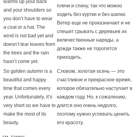
warms up your back
плечи и спину, так что можно
and your shoulders so
ходить без куртки и без шапки.
you don’t have to wear
Ветер еще не проказничает и не
a coat or a hat. The
спешит срывать с деревьев их
wind is not bad yet and
величественные наряды, а
doesn’t tear leaves from
дожди также не торопятся
the trees and the rain
приходить.
hasn’t come yet.
So golden automn is a
Словом, золотая осень — это
beautiful and happy
счастливое и прекрасное время,
time that comes every
которое обязательно наступает в
year. Unfortunately, it’s
каждом году. Но, к сожалению,
very short so we have to
длится оно очень недолго,
make the most of its
поэтому нужно успевать ценить
beauty.
его красоту.
см. также: