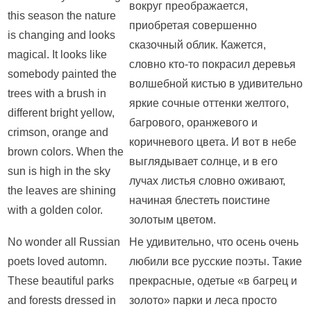
вокруг преображается,
this season the nature
приобретая совершенно
is changing and looks
сказочный облик. Кажется,
magical. It looks like
словно кто-то покрасил деревья
somebody painted the
волшебной кистью в удивительно
trees with a brush in
яркие сочные оттенки желтого,
different bright yellow,
багрового, оранжевого и
crimson, orange and
коричневого цвета. И вот в небе
brown colors. When the
выглядывает солнце, и в его
sun is high in the sky
лучах листья словно оживают,
the leaves are shining
начиная блестеть поистине
with a golden color.
золотым цветом.
No wonder all Russian
Не удивительно, что осень очень
poets loved automn.
любили все русские поэты. Такие
These beautiful parks
прекрасные, одетые «в багрец и
and forests dressed in
золото» парки и леса просто