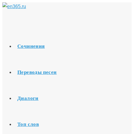
Перейти
к
содержимому
Сочинения
Переводы песен
Диалоги
Топ слов