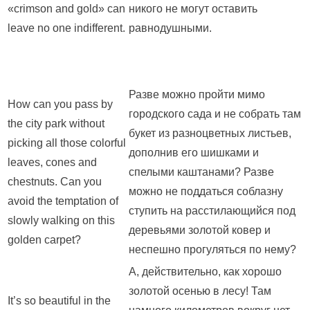
«crimson and gold» can
никого не могут оставить
leave no one indifferent.
равнодушными.
Разве можно пройти мимо
How can you pass by
городского сада и не собрать там
the city park without
букет из разноцветных листьев,
picking all those colorful
дополнив его шишками и
leaves, cones and
спелыми каштанами? Разве
chestnuts. Can you
можно не поддаться соблазну
avoid the temptation of
ступить на расстилающийся под
slowly walking on this
деревьями золотой ковер и
golden carpet?
неспешно прогуляться по нему?
А, действительно, как хорошо
золотой осенью в лесу! Там
It’s so beautiful in the