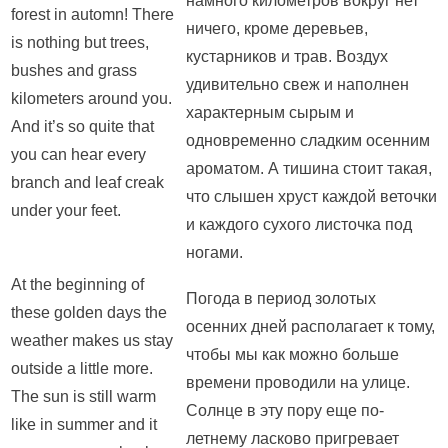
намного километров вокруг нет
forest in automn! There
ничего, кроме деревьев,
is nothing but trees,
кустарников и трав. Воздух
bushes and grass
удивительно свеж и наполнен
kilometers around you.
характерным сырым и
And it’s so quite that
одновременно сладким осенним
you can hear every
ароматом. А тишина стоит такая,
branch and leaf creak
что слышен хруст каждой веточки
under your feet.
и каждого сухого листочка под
ногами.
At the beginning of
Погода в период золотых
these golden days the
осенних дней располагает к тому,
weather makes us stay
чтобы мы как можно больше
outside a little more.
времени проводили на улице.
The sun is still warm
Солнце в эту пору еще по-
like in summer and it
летнему ласково пригревает