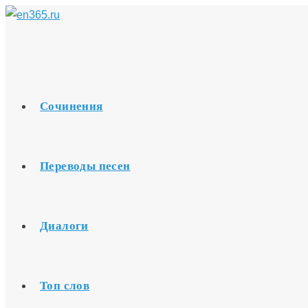
Перейти
к
содержимому
Сочинения
Переводы песен
Диалоги
Топ слов