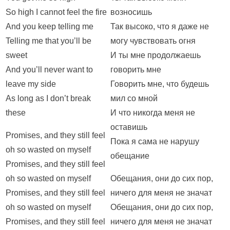
So high I cannot feel the fire
возносишь
And you keep telling me
Так высоко, что я даже не
Telling me that you’ll be
могу чувствовать огня
sweet
И ты мне продолжаешь
And you’ll never want to
говорить мне
leave my side
Говорить мне, что будешь
As long as I don’t break
мил со мной
these
И что никогда меня не
оставишь
Promises, and they still feel
Пока я сама не нарушу
oh so wasted on myself
обещание
Promises, and they still feel
oh so wasted on myself
Обещания, они до сих пор,
Promises, and they still feel
ничего для меня не значат
oh so wasted on myself
Обещания, они до сих пор,
Promises, and they still feel
ничего для меня не значат