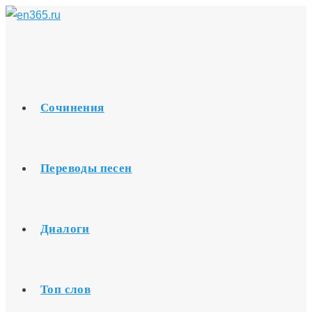
Перейти
к
содержимому
Сочинения
Переводы песен
Диалоги
Топ слов