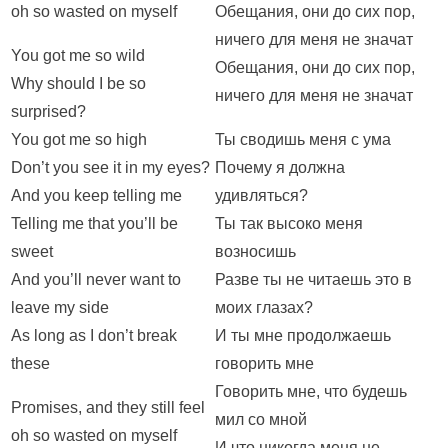
oh so wasted on myself
Обещания, они до сих пор,
ничего для меня не значат
You got me so wild
Обещания, они до сих пор,
Why should I be so
ничего для меня не значат
surprised?
You got me so high
Ты сводишь меня с ума
Don’t you see it in my eyes?
Почему я должна
And you keep telling me
удивляться?
Telling me that you’ll be
Ты так высоко меня
sweet
возносишь
And you’ll never want to
Разве ты не читаешь это в
leave my side
моих глазах?
As long as I don’t break
И ты мне продолжаешь
these
говорить мне
Говорить мне, что будешь
Promises, and they still feel
мил со мной
oh so wasted on myself
И что никогда меня не