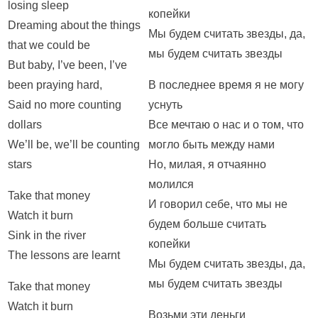
losing sleep
копейки
Dreaming about the things
Мы будем считать звезды, да,
that we could be
мы будем считать звезды
But baby, I’ve been, I’ve
been praying hard,
В последнее время я не могу
Said no more counting
уснуть
dollars
Все мечтаю о нас и о том, что
We’ll be, we’ll be counting
могло быть между нами
stars
Но, милая, я отчаянно
молился
Take that money
И говорил себе, что мы не
Watch it burn
будем больше считать
Sink in the river
копейки
The lessons are learnt
Мы будем считать звезды, да,
мы будем считать звезды
Take that money
Watch it burn
Возьми эти деньги