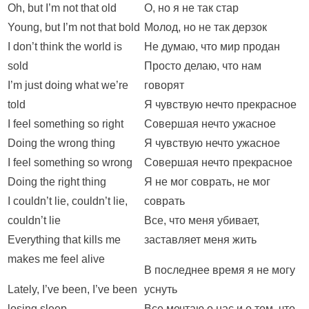
Oh, but I’m not that old
О, но я не так стар
Young, but I’m not that bold
Молод, но не так дерзок
I don’t think the world is
Не думаю, что мир продан
sold
Просто делаю, что нам
I’m just doing what we’re
говорят
told
Я чувствую нечто прекрасное
I feel something so right
Совершая нечто ужасное
Doing the wrong thing
Я чувствую нечто ужасное
I feel something so wrong
Совершая нечто прекрасное
Doing the right thing
Я не мог соврать, не мог
I couldn’t lie, couldn’t lie,
соврать
couldn’t lie
Все, что меня убивает,
Everything that kills me
заставляет меня жить
makes me feel alive
В последнее время я не могу
Lately, I’ve been, I’ve been
уснуть
losing sleep
Все мечтаю о нас и о том, что