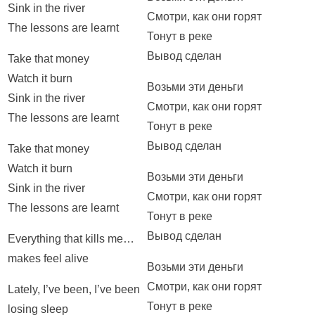
Sink in the river
Смотри, как они горят
The lessons are learnt
Тонут в реке
Вывод сделан
Take that money
Watch it burn
Возьми эти деньги
Sink in the river
Смотри, как они горят
The lessons are learnt
Тонут в реке
Вывод сделан
Take that money
Watch it burn
Возьми эти деньги
Sink in the river
Смотри, как они горят
The lessons are learnt
Тонут в реке
Вывод сделан
Everything that kills me…
makes feel alive
Возьми эти деньги
Смотри, как они горят
Lately, I’ve been, I’ve been
Тонут в реке
losing sleep