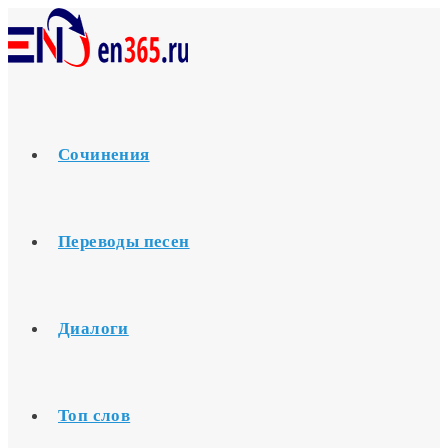
Перейти
к
содержимому
Сочинения
Переводы песен
Диалоги
Топ слов