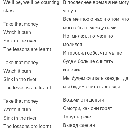
We’ll be, we’ll be counting
В последнее время я не могу
stars
уснуть
Все мечтаю о нас и о том, что
Take that money
могло быть между нами
Watch it burn
Но, милая, я отчаянно
Sink in the river
молился
The lessons are learnt
И говорил себе, что мы не
будем больше считать
Take that money
копейки
Watch it burn
Мы будем считать звезды, да,
Sink in the river
мы будем считать звезды
The lessons are learnt
Возьми эти деньги
Take that money
Смотри, как они горят
Watch it burn
Тонут в реке
Sink in the river
Вывод сделан
The lessons are learnt