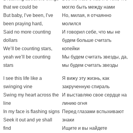
that we could be
могло быть между нами
But baby, I’ve been, I’ve
Но, милая, я отчаянно
been praying hard,
молился
Said no more counting
И говорил себе, что мы не
dollars
будем больше считать
We’ll be counting stars,
копейки
yeah we’ll be counting
Мы будем считать звезды, да,
stars
мы будем считать звезды
I see this life like a
Я вижу эту жизнь, как
swinging vine
закрученную спираль
Swing my heart across the
И выставляю свое сердце на
line
линию огня
In my face is flashing signs
Перед глазами вспыхивают
Seek it out and ye shall
знаки
find
Ищите и вы найдете