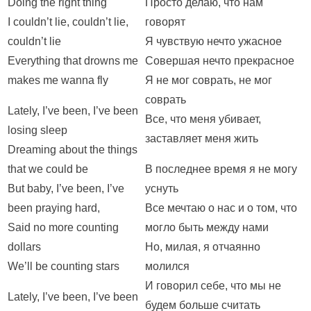
Doing the right thing
Просто делаю, что нам
I couldn’t lie, couldn’t lie,
говорят
couldn’t lie
Я чувствую нечто ужасное
Everything that drowns me
Совершая нечто прекрасное
makes me wanna fly
Я не мог соврать, не мог
соврать
Lately, I’ve been, I’ve been
Все, что меня убивает,
losing sleep
заставляет меня жить
Dreaming about the things
that we could be
В последнее время я не могу
But baby, I’ve been, I’ve
уснуть
been praying hard,
Все мечтаю о нас и о том, что
Said no more counting
могло быть между нами
dollars
Но, милая, я отчаянно
We’ll be counting stars
молился
И говорил себе, что мы не
Lately, I’ve been, I’ve been
будем больше считать