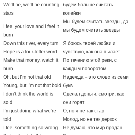
We’ll be, we’ll be counting
будем больше считать
stars
копейки
Мы будем считать звезды, да,
I feel your love and I feel it
мы будем считать звезды
burn
Down this river, every turn
Я боюсь твоей любви и
Hope is a four-letter word
чувствую, как она пылает
Make that money, watch it
По течению этой реки, с
burn
каждым поворотом
Oh, but I’m not that old
Надежда – это слово из семи
Young, but I’m not that bold
букв
I don’t think the world is
Сделал деньги, смотри, как
sold
они горят
I’m just doing what we’re
О, но я не так стар
told
Молод, но не так дерзок
I feel something so wrong
Не думаю, что мир продан