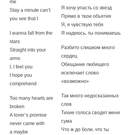
me
Я хочу упасть со звезд
Stay a minute can’t
Прямо в твои объятия
you see that I
Я, я чувствую тебя
I wanna fall from the
Я надеюсь, ты понимаешь
stars
Разбито слишком много
Straight into your
сердец
arms
Обещание любящего
I, I feel you
исключает слово
I hope you
«возможно»
comprehend
Так много недосказанных
Too many hearts are
слов
broken
Тихие голоса сводят меня
A lover’s promise
сума
never came with
Что ж до боли, что ты
a maybe