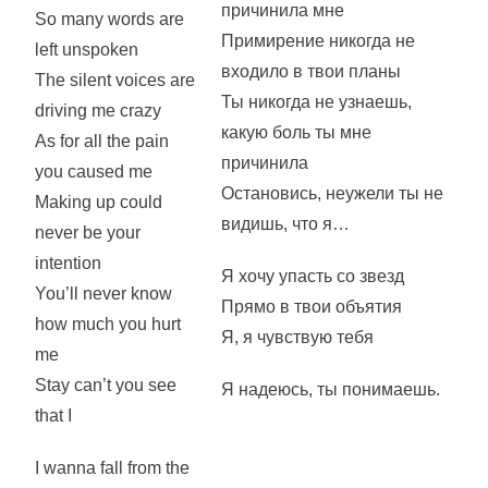
причинила мне
So many words are
Примирение никогда не
left unspoken
входило в твои планы
The silent voices are
Ты никогда не узнаешь,
driving me crazy
какую боль ты мне
As for all the pain
причинила
you caused me
Остановись, неужели ты не
Making up could
видишь, что я…
never be your
intention
Я хочу упасть со звезд
You’ll never know
Прямо в твои объятия
how much you hurt
Я, я чувствую тебя
me
Stay can’t you see
Я надеюсь, ты понимаешь.
that I
I wanna fall from the