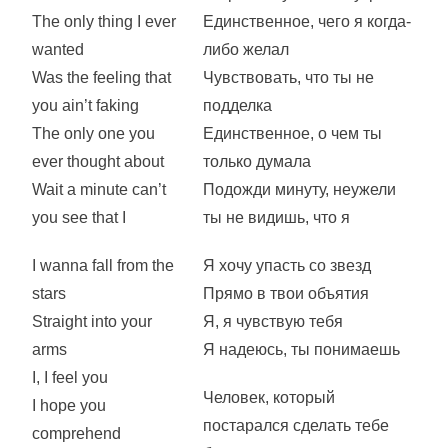
The only thing I ever
Единственное, чего я когда-
wanted
либо желал
Was the feeling that
Чувствовать, что ты не
you ain’t faking
подделка
The only one you
Единственное, о чем ты
ever thought about
только думала
Wait a minute can’t
Подожди минуту, неужели
you see that I
ты не видишь, что я
I wanna fall from the
Я хочу упасть со звезд
stars
Прямо в твои объятия
Straight into your
Я, я чувствую тебя
arms
Я надеюсь, ты понимаешь
I, I feel you
Человек, который
I hope you
постарался сделать тебе
comprehend