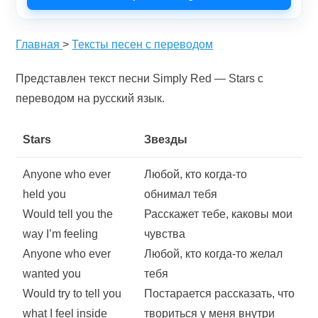
Главная
>
Тексты песен с переводом
Представлен текст песни Simply Red — Stars с
переводом на русский язык.
Stars
Звезды
Anyone who ever
Любой, кто когда-то
held you
обнимал тебя
Would tell you the
Расскажет тебе, каковы мои
way I’m feeling
чувства
Anyone who ever
Любой, кто когда-то желал
wanted you
тебя
Would try to tell you
Постарается рассказать, что
what I feel inside
твориться у меня внутри