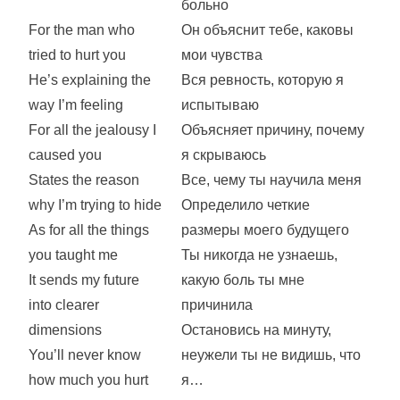
больно
For the man who
Он объяснит тебе, каковы
tried to hurt you
мои чувства
He’s explaining the
Вся ревность, которую я
way I’m feeling
испытываю
For all the jealousy I
Объясняет причину, почему
caused you
я скрываюсь
States the reason
Все, чему ты научила меня
why I’m trying to hide
Определило четкие
As for all the things
размеры моего будущего
you taught me
Ты никогда не узнаешь,
It sends my future
какую боль ты мне
into clearer
причинила
dimensions
Остановись на минуту,
You’ll never know
неужели ты не видишь, что
how much you hurt
я…