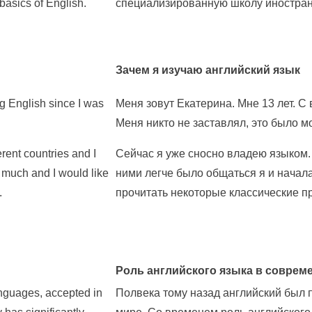
basics of English.
специализированную школу иностранн
Зачем я изучаю английский язык
ng English since I was
Меня зовут Екатерина. Мне 13 лет. С
Меня никто не заставлял, это было м
erent countries and I
Сейчас я уже сносно владею языком. 
ry much and I would like
ними легче было общаться я и начала
.
прочитать некоторые классические п
Роль английского языка в соврем
anguages, accepted in
Полвека тому назад английский был 