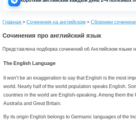
Короткий английский каждый день 2–4 полезных по
Главная
>
Сочинения на английском
>
Сборники сочинени
Сочинения про английский язык
Представлена подборка сочинений об Английском языке на
The English Language
It won’t be an exaggeration to say that English is the most imp
world. Nearly half of the world population speaks English. Som
countries in the world are English-speaking. Among them th
Australia and Great Britain.
By its origin English belongs to Germanic languages of the In