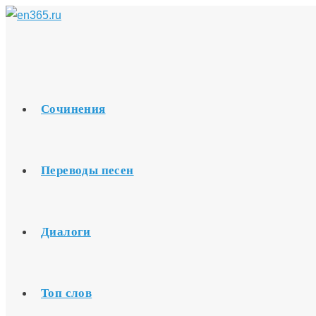
Перейти
к
содержимому
Сочинения
Переводы песен
Диалоги
Топ слов