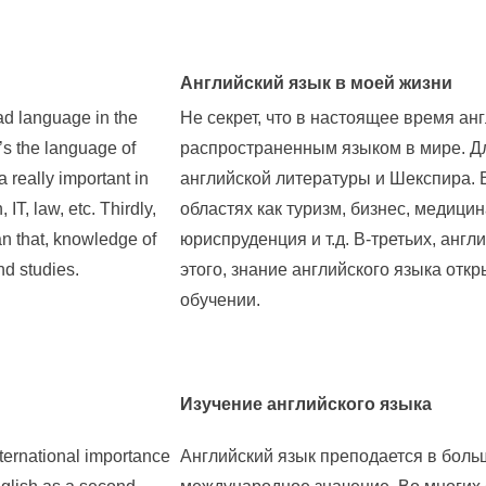
Английский язык в моей жизни
ead language in the
Не секрет, что в настоящее время а
t’s the language of
распространенным языком в мире. Для
 really important in
английской литературы и Шекспира. 
IT, law, etc. Thirdly,
областях как туризм, бизнес, медиц
an that, knowledge of
юриспруденция и т.д. В-третьих, анг
nd studies.
этого, знание английского языка отк
обучении.
Изучение английского языка
nternational importance
Английский язык преподается в больш