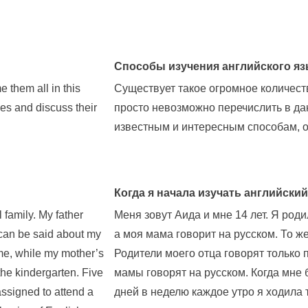
Способы изучения английского яз
 them all in this
Существует такое огромное количеств
nes and discuss their
просто невозможно перечислить в д
известным и интересным способам, о
Когда я начала изучать английски
 family. My father
Меня зовут Аида и мне 14 лет. Я род
an be said about my
а моя мама говорит на русском. То ж
me, while my mother’s
Родители моего отца говорят только 
he kindergarten. Five
мамы говорят на русском. Когда мне 
ssigned to attend a
дней в неделю каждое утро я ходила