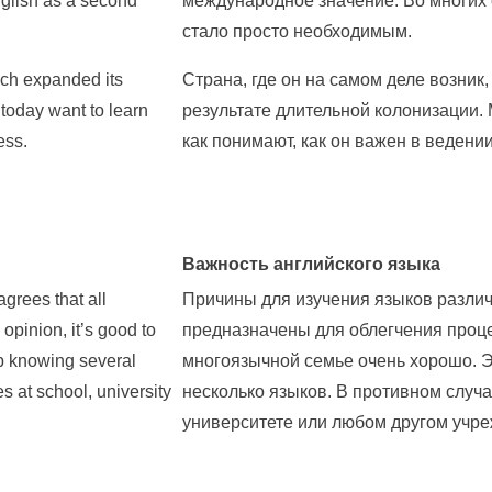
nglish as a second
международное значение. Во многих с
стало просто необходимым.
ich expanded its
Страна, где он на самом деле возни
 today want to learn
результате длительной колонизации. 
ess.
как понимают, как он важен в ведении
Важность английского языка
grees that all
Причины для изучения языков различ
pinion, it’s good to
предназначены для облегчения проце
 up knowing several
многоязычной семье очень хорошо. Это
s at school, university
несколько языков. В противном случа
университете или любом другом учре