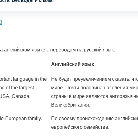
ста. Без воды и спама.
й
 английском языке с переводом на русский язык.
Английский язык
ortant language in the
Не будет преувеличением сказать, ч
e of the largest
мире. Почти половина населения мир
e USA, Canada,
страны в мире являются англоязычны
Великобритания.
do-European family.
По своему происхождению английски
европейского семейства.