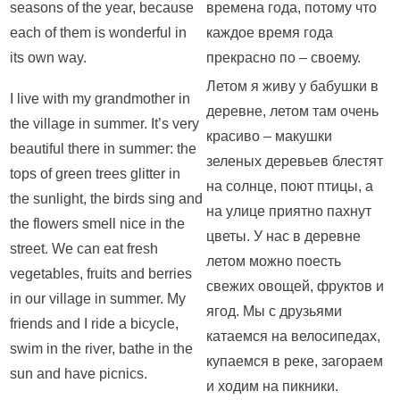
seasons of the year, because
времена года, потому что
each of them is wonderful in
каждое время года
its own way.
прекрасно по – своему.
Летом я живу у бабушки в
I live with my grandmother in
деревне, летом там очень
the village in summer. It’s very
красиво – макушки
beautiful there in summer: the
зеленых деревьев блестят
tops of green trees glitter in
на солнце, поют птицы, а
the sunlight, the birds sing and
на улице приятно пахнут
the flowers smell nice in the
цветы. У нас в деревне
street. We can eat fresh
летом можно поесть
vegetables, fruits and berries
свежих овощей, фруктов и
in our village in summer. My
ягод. Мы с друзьями
friends and I ride a bicycle,
катаемся на велосипедах,
swim in the river, bathe in the
купаемся в реке, загораем
sun and have picnics.
и ходим на пикники.