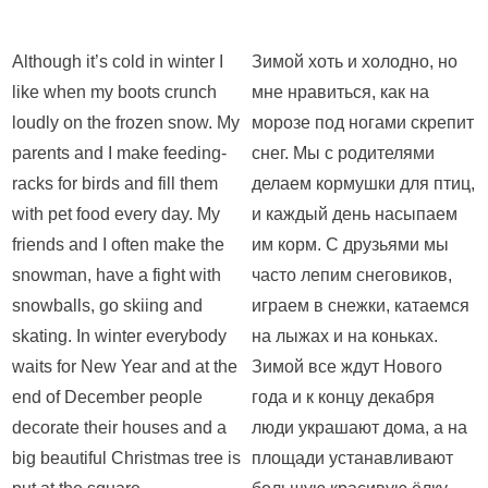
Although it’s cold in winter I
Зимой хоть и холодно, но
like when my boots crunch
мне нравиться, как на
loudly on the frozen snow. My
морозе под ногами скрепит
parents and I make feeding-
снег. Мы с родителями
racks for birds and fill them
делаем кормушки для птиц,
with pet food every day. My
и каждый день насыпаем
friends and I often make the
им корм. С друзьями мы
snowman, have a fight with
часто лепим снеговиков,
snowballs, go skiing and
играем в снежки, катаемся
skating. In winter everybody
на лыжах и на коньках.
waits for New Year and at the
Зимой все ждут Нового
end of December people
года и к концу декабря
decorate their houses and a
люди украшают дома, а на
big beautiful Christmas tree is
площади устанавливают