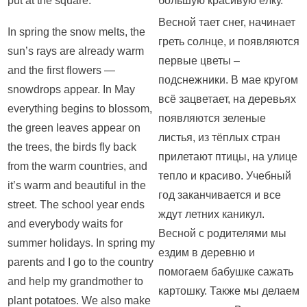
put at the square.
большую красивую ёлку.
Весной тает снег, начинает
In spring the snow melts, the
греть солнце, и появляются
sun’s rays are already warm
первые цветы –
and the first flowers —
подснежники. В мае кругом
snowdrops appear. In May
всё зацветает, на деревьях
everything begins to blossom,
появляются зеленые
the green leaves appear on
листья, из тёплых стран
the trees, the birds fly back
прилетают птицы, на улице
from the warm countries, and
тепло и красиво. Учебный
it’s warm and beautiful in the
год заканчивается и все
street. The school year ends
ждут летних каникул.
and everybody waits for
Весной с родителями мы
summer holidays. In spring my
ездим в деревню и
parents and I go to the country
помогаем бабушке сажать
and help my grandmother to
картошку. Также мы делаем
plant potatoes. We also make