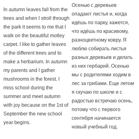
Осенью с деревьев
In autumn leaves fall from the
опадают листья и, когда
trees and when I stroll through
идёшь по парку, кажется,
the park it seems to me that I
что идёшь по красивому,
walk on the beautiful motley
разноцветному ковру. Я
carpet. I like to gather leaves
люблю собирать листья
of the different trees and to
разных деревьев и делать
make a herbarium. In autumn
из них гербарий. Осенью
my parents and I gather
мы с родителями ходим в
mushrooms in the forest. I
лес за грибами. Еще летом
miss school during the
я скучаю по школе и с
summer and meet autumn
радостью встречаю осень,
with joy because on the 1st of
потому что с первого
September the new school
сентября начинается
year begins.
новый учебный год.