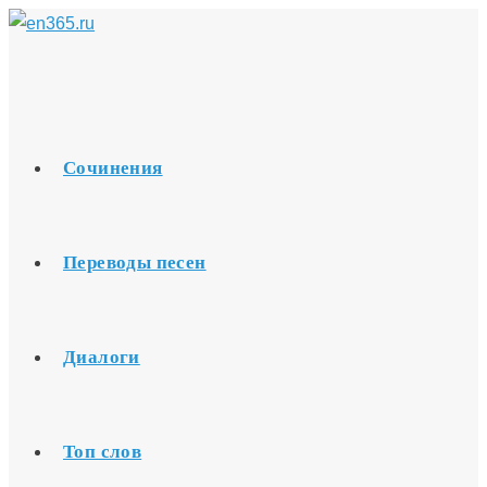
Перейти
к
содержимому
Сочинения
Переводы песен
Диалоги
Топ слов