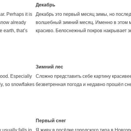
Декабрь
ar. Perhaps it is
Декабрь это первый месяц зимы, но послед
 snow already
волшебный зимний месяц. Именно в этом ме
 earth, that’s
красиво. Белоснежный покров накрывает зем
Зимний лес
 wood. Especially
Сложно представить себе картину красивее
ly, so snowflakes
безветренная погода и недавно прошёл снег
Первый снег
 usually falls in
Я живу в посёлке городского типа в Новгор