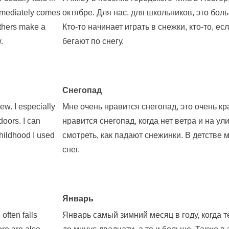
immediately comes
октябре. Для нас, для школьников, это бол
others make a
Кто-то начинает играть в снежки, кто-то, е
.
бегают по снегу.
Снегопад
iew. I especially
Мне очень нравится снегопад, это очень 
doors. I can
нравится снегопад, когда нет ветра и на ул
childhood I used
смотреть, как падают снежинки. В детстве
снег.
Январь
often falls
Январь самый зимний месяц в году, когда т