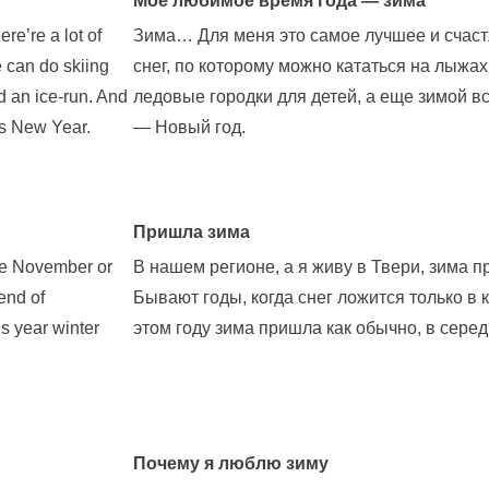
Моё любимое время года — зима
re’re a lot of
Зима… Для меня это самое лучшее и счаст
e can do skiing
снег, по которому можно кататься на лыжах
 an ice-run. And
ледовые городки для детей, а еще зимой 
is New Year.
— Новый год.
Пришла зима
late November or
В нашем регионе, а я живу в Твери, зима п
end of
Бывают годы, когда снег ложится только в к
s year winter
этом году зима пришла как обычно, в сере
Почему я люблю зиму