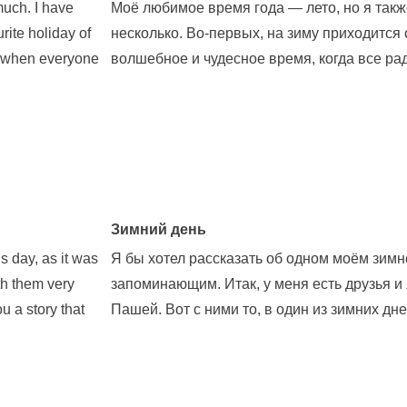
much. I have
Моё любимое время года — лето, но я такж
urite holiday of
несколько. Во-первых, на зиму приходитс
e when everyone
волшебное и чудесное время, когда все рад
Зимний день
is day, as it was
Я бы хотел рассказать об одном моём зимн
th them very
запоминающим. Итак, у меня есть друзья и 
u a story that
Пашей. Вот с ними то, в один из зимних дне