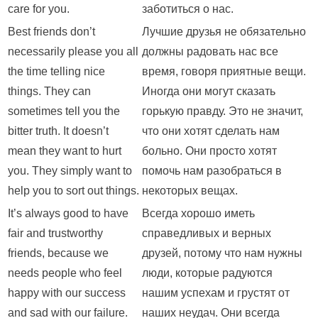
care for you.
заботиться о нас.
Best friends don’t
Лучшие друзья не обязательно
necessarily please you all
должны радовать нас все
the time telling nice
время, говоря приятные вещи.
things. They can
Иногда они могут сказать
sometimes tell you the
горькую правду. Это не значит,
bitter truth. It doesn’t
что они хотят сделать нам
mean they want to hurt
больно. Они просто хотят
you. They simply want to
помочь нам разобраться в
help you to sort out things.
некоторых вещах.
It’s always good to have
Всегда хорошо иметь
fair and trustworthy
справедливых и верных
friends, because we
друзей, потому что нам нужны
needs people who feel
люди, которые радуются
happy with our success
нашим успехам и грустят от
and sad with our failure.
наших неудач. Они всегда