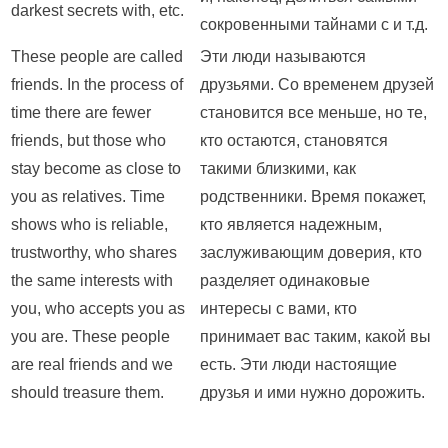
darkest secrets with, etc.
сокровенными тайнами с и т.д.
These people are called
Эти люди называются
friends. In the process of
друзьями. Со временем друзей
time there are fewer
становится все меньше, но те,
friends, but those who
кто остаются, становятся
stay become as close to
такими близкими, как
you as relatives. Time
родственники. Время покажет,
shows who is reliable,
кто является надежным,
trustworthy, who shares
заслуживающим доверия, кто
the same interests with
разделяет одинаковые
you, who accepts you as
интересы с вами, кто
you are. These people
принимает вас таким, какой вы
are real friends and we
есть. Эти люди настоящие
should treasure them.
друзья и ими нужно дорожить.