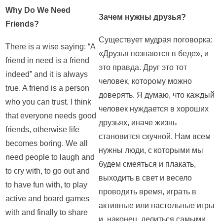
Why Do We Need
Зачем нужны друзья?
Friends?
Существует мудрая поговорка:
There is a wise saying: “A
«Друзья познаются в беде», и
friend in need is a friend
это правда. Друг это тот
indeed” and it is always
человек, которому можно
true. A friend is a person
доверять. Я думаю, что каждый
who you can trust. I think
человек нуждается в хороших
that everyone needs good
друзьях, иначе жизнь
friends, otherwise life
становится скучной. Нам всем
becomes boring. We all
нужны люди, с которыми мы
need people to laugh and
будем смеяться и плакать,
to cry with, to go out and
выходить в свет и весело
to have fun with, to play
проводить время, играть в
active and board games
активные или настольные игры
with and finally to share
и, наконец, делиться самыми