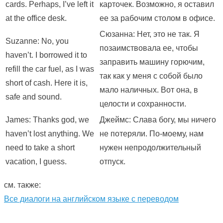
cards. Perhaps, I’ve left it
карточек. Возможно, я оставил
at the office desk.
ее за рабочим столом в офисе.
Сюзанна: Нет, это не так. Я
Suzanne: No, you
позаимствовала ее, чтобы
haven’t. I borrowed it to
заправить машину горючим,
refill the car fuel, as I was
так как у меня с собой было
short of cash. Here it is,
мало наличных. Вот она, в
safe and sound.
целости и сохранности.
James: Thanks god, we
Джеймс: Слава богу, мы ничего
haven’t lost anything. We
не потеряли. По-моему, нам
need to take a short
нужен непродолжительный
vacation, I guess.
отпуск.
см. также:
Все диалоги на английском языке с переводом