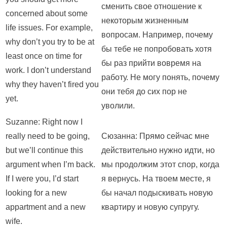
сменить свое отношение к
concerned about some
некоторым жизненным
life issues. For example,
вопросам. Например, почему
why don’t you try to be at
бы тебе не попробовать хотя
least once on time for
бы раз прийти вовремя на
work. I don’t understand
работу. Не могу понять, почему
why they haven’t fired you
они тебя до сих пор не
yet.
уволили.
Suzanne: Right now I
really need to be going,
Сюзанна: Прямо сейчас мне
but we’ll continue this
действительно нужно идти, но
argument when I’m back.
мы продолжим этот спор, когда
If I were you, I’d start
я вернусь. На твоем месте, я
looking for a new
бы начал подыскивать новую
appartment and a new
квартиру и новую супругу.
wife.