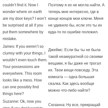
couldn’t find it. Now I
Поэтому я их не могла найти. А
wonder where on earth
теперь мне интересно, где в
are my door keys? I won’t
конце концов мои ключи. Меня
be surprised at all if you
не удивило бы, если это ты их
put them somewhere by
куда-то по ошибке положил.
mistake.
James: If you weren’t so
Джеймс: Если бы ты не была
clumsy with your things, I
такой неаккуратной со своими
wouldn’t even touch them.
вещами, я бы даже не трогал
Your possessions are
их. Твои вещи повсюду. Эта
everywhere. This room
комната — одна большая
looks like a mess. How
свалка. Как здесь вообще
can one possibly find
можно что-либо найти?
things here?
Suzanne: Ok, now you
Сюзанна: Ну все, прекращай