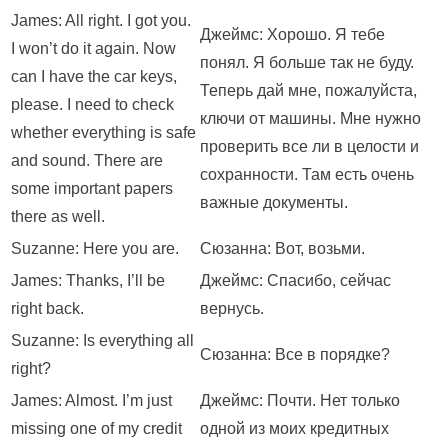
James: All right. I got you.
Джеймс: Хорошо. Я тебе
I won’t do it again. Now
понял. Я больше так не буду.
can I have the car keys,
Теперь дай мне, пожалуйста,
please. I need to check
ключи от машины. Мне нужно
whether everything is safe
проверить все ли в целости и
and sound. There are
сохранности. Там есть очень
some important papers
важные документы.
there as well.
Suzanne: Here you are.
Сюзанна: Вот, возьми.
James: Thanks, I’ll be
Джеймс: Спасибо, сейчас
right back.
вернусь.
Suzanne: Is everything all
Сюзанна: Все в порядке?
right?
James: Almost. I’m just
Джеймс: Почти. Нет только
missing one of my credit
одной из моих кредитных