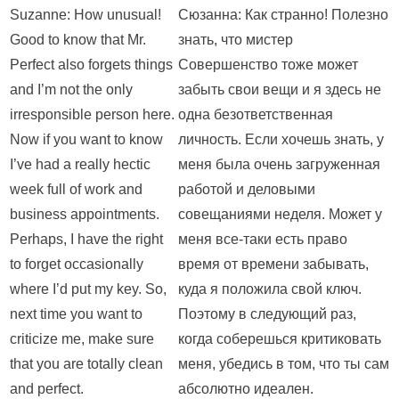
Suzanne: How unusual!
Сюзанна: Как странно! Полезно
Good to know that Mr.
знать, что мистер
Perfect also forgets things
Совершенство тоже может
and I’m not the only
забыть свои вещи и я здесь не
irresponsible person here.
одна безответственная
Now if you want to know
личность. Если хочешь знать, у
I’ve had a really hectic
меня была очень загруженная
week full of work and
работой и деловыми
business appointments.
совещаниями неделя. Может у
Perhaps, I have the right
меня все-таки есть право
to forget occasionally
время от времени забывать,
where I’d put my key. So,
куда я положила свой ключ.
next time you want to
Поэтому в следующий раз,
criticize me, make sure
когда соберешься критиковать
that you are totally clean
меня, убедись в том, что ты сам
and perfect.
абсолютно идеален.