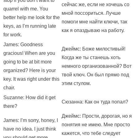
stop if you don’t want to
сейчас же, если не хочешь со
quarrel with me. You
мной поссориться. Лучше
better help me look for the
помоги мне найти ключи, так
keys, as I’m running late
как я опаздываю на работу.
for work.
James: Goodness
Джеймс: Боже милостивый!
gracious! When are you
Когда же ты станешь хоть
going to be at bit more
немного организованной? Вот
organized? Here is your
твой ключ. Он был прямо под
key. It was right under this
этим стулом.
chair.
Suzanne: How did it get
Сюзанна: Как он туда попал?
there?
Джеймс: Прости, дорогая, но я
James: I’m sorry, honey, I
понятия не имею. Мне просто
have no idea. I just think
кажется, что тебе следует
you should get more