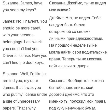
Suzanne: James, have
Сюзанна: Джеймс, ты не видел
you seen my keys?
мои ключи?
Джеймс: Нет, не видел. Тебе
James: No, I haven’t. You
следует быть более
should be more careful
осторожной со своими
with your personal
личными принадлежностями.
belongings. Last week
На прошлой неделе ты не
you couldn’t find you
могла найти свои водительские
Driver’s license. Now you
права. Теперь ты не можешь
can’t find the door keys.
найти ключи от двери.
Suzanne: Well, I’d like to
remind you, my dear
Сюзанна: Вообще-то я хотела
James, that it was you
бы тебе напомнить, мой
who put my license under
дорогой Джеймс, что это
a pile of unnecessary
именно ты положил мои права
papers. That’s why I
под кучу ненужных бумаг.