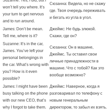
Suzanne: Yes, I did, but I
Сюзанна: Видела, но не скажу
won’t tell you where. It’s
где. Твоя очередь переживать
your turn to get nervous
и бегать из угла в угол.
and to run around.
James: Don’t be mean.
Джеймс: Не будь злюкой.
Tell me, where is it?
Скажи, где он?
Suzanne: It’s in the car,
Сюзанна: Он в машине,
James. You’ve left your
Джеймс. Ты оставил свои
personal belongings in
личные принадлежности в
the car. What’s wrong with
машине. Что с тобой? Как это
you? How is it even
вообще возможно?
possible?
James: I might have been
Джеймс: Наверное, когда я
busy talking on the phone
разговаривал по телефону с
with our new CEO, that’s
новым генеральным
why I forgot to take them.
директором, то забыл их взять.