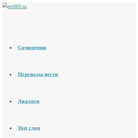
Перейти
к
содержимому
Сочинения
Переводы песен
Диалоги
Топ слов