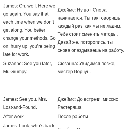
James: Oh, well. Here we
Джеймс: Ну вот. Снова
go again. You say that
начинается. Ты так говоришь
each time when we don’t
каждый раз, как мы не ладим.
get along. You better
Тебе стоит сменить методы.
change your methods. Go
Давай же, поторопись, ты
on, hurry up, you’re being
снова опаздываешь на работу.
late for work.
Suzanne: See you later,
Сюзанна: Увидимся позже,
Mr. Grumpy.
мистер Ворчун.
James: See you, Mrs.
Джеймс: До встречи, миссис
Lost-and-Found.
Растеряша.
After work
После работы
James: Look, who’s back!